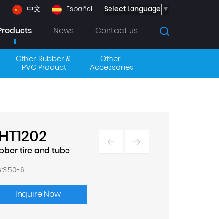
Select Language
▼
中文
Español
Products
News
Contact us
Other Rubber & 
Other 
PVC Product
Accessories
HT1202
bber tire and tube
e:3.50-6
Inquire Now