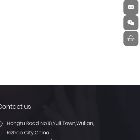
YHT1101
YHT1201
Contact us
Hongtu Road No.18,Yuli Town,Wulian,
Rizhao City,China