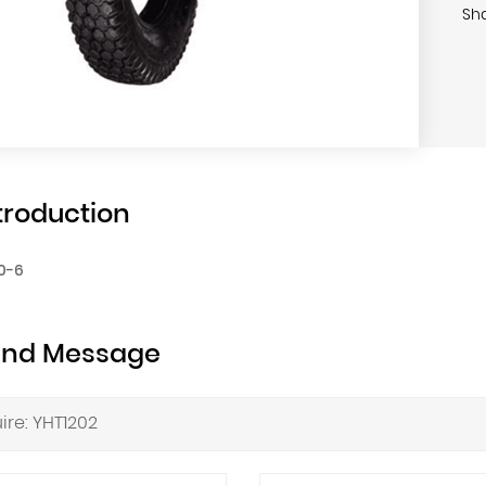
Sha
troduction
50-6
end Message