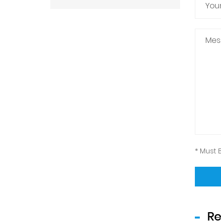
* Must B
Re