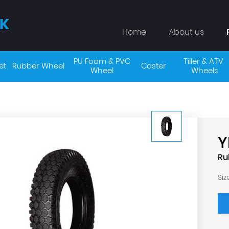
K
Home
About us
PU Foam & PVC 
Tiller & ATV 
et
Rubber Wheel
Caster
Wheel 
Wheels
Y
Ru
Siz