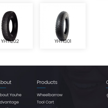
YHT1006
YHT1007
YHT1202
YHT1301
YHT1202
YHT1301
About
Products
bout Youhe
Wheelbarrow
dvantage
Tool Cart