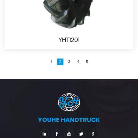
YHT1201
1
2
3
4
5
YOUHE HANDTRUCK