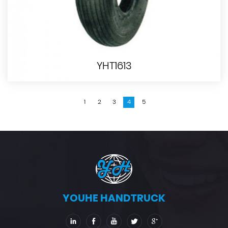
YHT1613
1
2
3
4
5
YOUHE HANDTRUCK