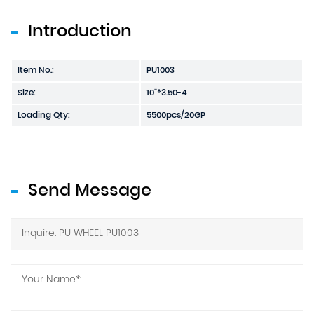
Introduction
Item No.:
PU1003
Size:
10"*3.50-4
Loading Qty:
5500pcs/20GP
Send Message