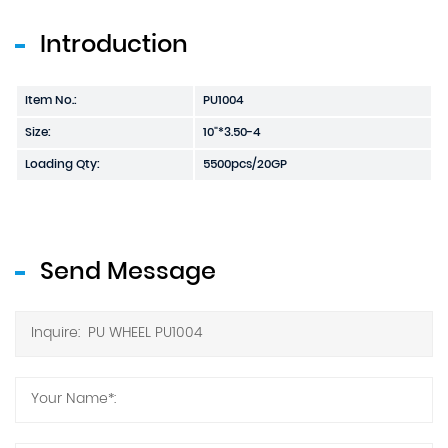
Introduction
Item No.:
PU1004
Size:
10"*3.50-4
Loading Qty:
5500pcs/20GP
Send Message