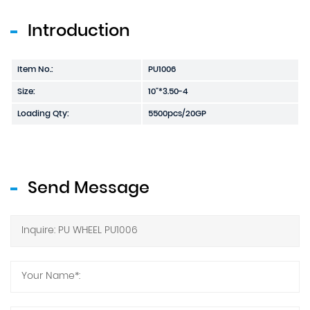
Introduction
Item No.:
PU1006
Size:
10"*3.50-4
Loading Qty:
5500pcs/20GP
Send Message